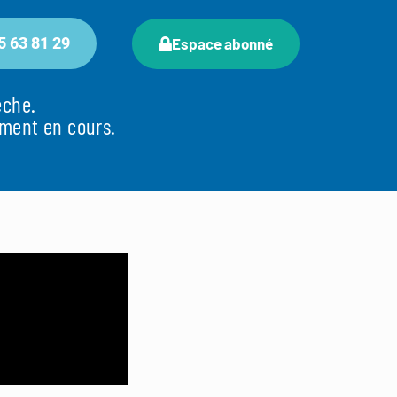
5 63 81 29
Espace abonné
dèche.
ement en cours.