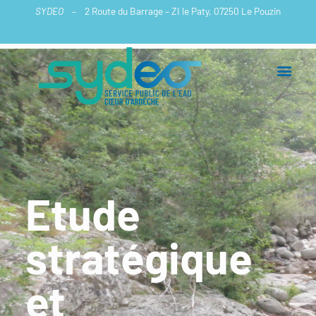
Aller
SYDEO
– 2 Route du Barrage – ZI le Paty, 07250 Le Pouzin
au
contenu
Etude
stratégique
et