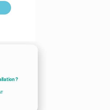
llation ?
AT