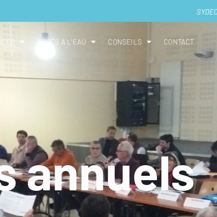
SYDE
YDEO
ACCÈS À L’EAU
CONSEILS
CONTACT
s annuels