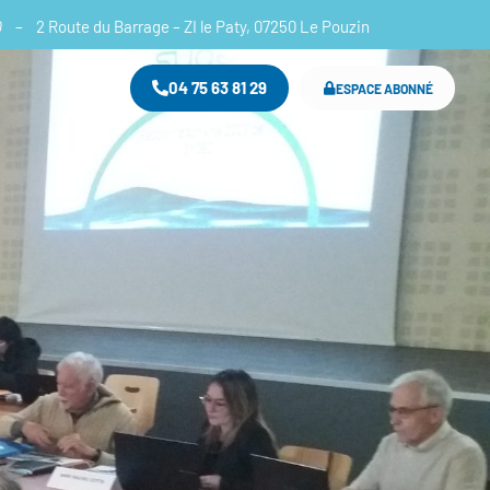
O
– 2 Route du Barrage – ZI le Paty, 07250 Le Pouzin
04 75 63 81 29
ESPACE ABONNÉ