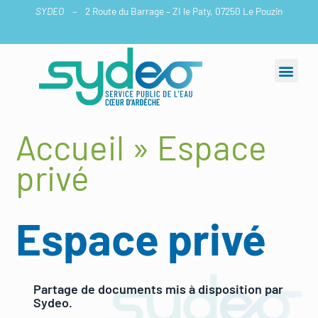
Aller
SYDEO
– 2 Route du Barrage – ZI le Paty, 07250 Le Pouzin
au
contenu
Accueil
»
Espace
privé
Espace privé
Partage de documents mis à disposition par
Sydeo.