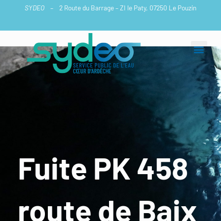
Aller
SYDEO
– 2 Route du Barrage – ZI le Paty, 07250 Le Pouzin
au
contenu
Fuite PK 458
route de Baix